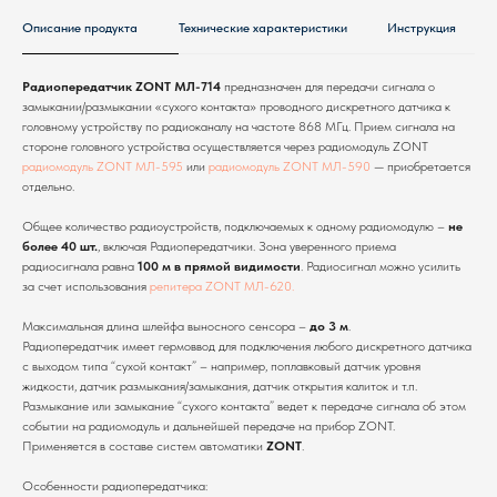
Описание продукта
Технические характеристики
Инструкция
Радиопередатчик ZONT МЛ-714
предназначен для передачи сигнала о
замыкании/размыкании «сухого контакта» проводного дискретного датчика к
головному устройству по радиоканалу на частоте 868 МГц. Прием сигнала на
стороне головного устройства осуществляется через радиомодуль ZONT
радиомодуль ZONT МЛ-595
или
радиомодуль ZONT МЛ-590
— приобретается
отдельно.
Общее количество радиоустройств, подключаемых к одному радиомодулю –
не
более 40 шт.
, включая Радиопередатчики. Зона уверенного приема
радиосигнала равна
100 м в прямой видимости
. Радиосигнал можно усилить
за счет использования
репитера ZONT МЛ-620.
Максимальная длина шлейфа выносного сенсора –
до 3 м
.
Радиопередатчик имеет гермоввод для подключения любого дискретного датчика
с выходом типа “сухой контакт” – например, поплавковый датчик уровня
жидкости, датчик размыкания/замыкания, датчик открытия калиток и т.п.
Размыкание или замыкание “сухого контакта” ведет к передаче сигнала об этом
ПОМОЖЕМ ПОДОБРАТЬ
событии на радиомодуль и дальнейшей передаче на прибор ZONT.
ОБОРУДОВАНИЕ ПОД ВАШ
Применяется в составе систем автоматики
ZONT
.
ОБЪЕКТ
Особенности радиопередатчика: