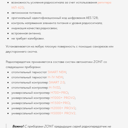
Расскажите о вашей задаче - инженер подберет
возможность усиления радиосигнала за счет использования
репитера
варианты решения со стоимостью
МЛ-620
;
автономное питание;
оригинальный идентификационный код шифрования AES 128;
контроль напряжения элемента питания и уровня радиосигнала;
индикация качества радиосвязи;
+7
встроенная антенна;
не требует калибровки.
Устанавливается на любую плоскую поверхность с помощью саморезов или
двустороннего скотча.
Радиопередатчик применяется в составе систем автоматики ZONT со
Я подтверждаю ознакомление и даю
Согласие на
обработку
моих персональных данных в порядке и на
следующими приборами:
условиях, указанных в
Политике обработки
отопительный термостат
SMART NEW
;
персональных данных
отопительный термостат
H-1V NEW
;
отопительный контроллер
SMART 2.0
;
ОТПРАВИТЬ
отопительный контроллер
H-1V.02
;
универсальный контроллер
H700+PRO
;
Ответим в течении 15 минут. Если заявка поступила
универсальный контроллер
H1000+ PRO.V2
;
после 21.00 - в 9.00 следующего дня.
универсальный контроллер
H1500+PRO
;
Напишите нам прямо сейчас:
универсальный контроллер
H2000+ PRO.V2
;
универсальный контроллер
H5000+ PRO.V2
.
Важно!
C приборами ZONT предыдущих серий радиопередатчик не