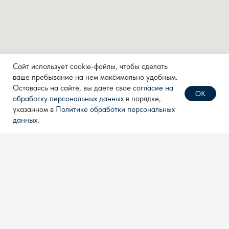
КОНТАКТЫ
info@techpribor.com
+7 (499) 638 28 77
Сайт использует cookie-файлы, чтобы сделать
+7 (910) 711 04 00
ваше пребывание на нем максимально удобным.
Оставаясь на сайте, вы даете свое
согласие на
ОК
обработку персональных данных
в порядке,
Политика конфиденциальности
указанном в
Политике обработки персональных
Согласие на обработку
данных.
персональных данных
Разработка сайта