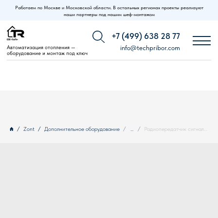
Работаем по Москве и Московской области. В остальных регионах проекты реализуют
наши партнеры под нашим шеф-монтажом
+7 (499) 638 28 77
Автоматизация отопления —
info@techpribor.com
оборудование и монтаж под ключ
Zont
Дополнительное оборудование
...
Радиопередатчик сигнала замыкания/размыкания ZONT МЛ-714, 868 МГц