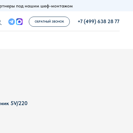
партнеры под нашим шеф-монтажом
+7 (499) 638 28 77
info@techpribor.com
ОБРАТНЫЙ ЗВОНОК
тник 5V/220