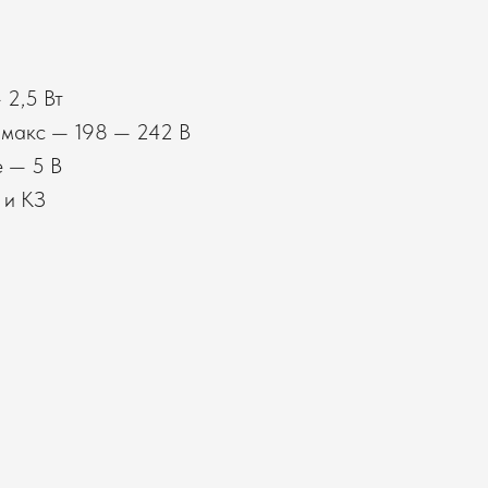
 2,5 Вт
 макс — 198 — 242 В
 — 5 В
 и КЗ