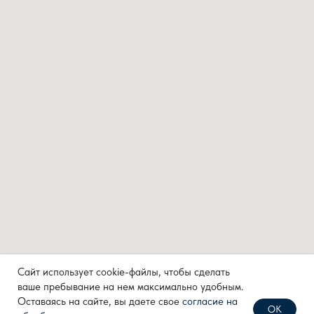
Каталог Zont
Каталог Tech
Каталог Sinum
ИНФОРМАЦИЯ
Zont
Sinum
Tech
Контакты
КОНТАКТЫ
info@techpribor.com
+7 (499) 638 28 77
+7 (910) 711 04 00
Сайт использует cookie-файлы, чтобы сделать
ваше пребывание на нем максимально удобным.
Оставаясь на сайте, вы даете свое
согласие на
ОК
Политика конфиденциальности