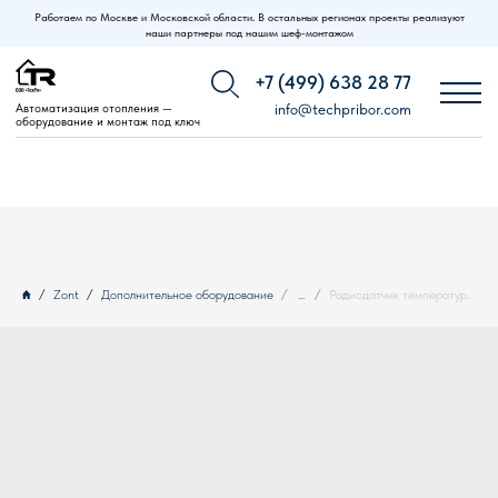
Работаем по Москве и Московской области. В остальных регионах проекты реализуют
наши партнеры под нашим шеф-монтажом
+7 (499) 638 28 77
Автоматизация отопления —
info@techpribor.com
оборудование и монтаж под ключ
Zont
Дополнительное оборудование
...
Радиодатчик температуры теплоносителя ZONT МЛ-785