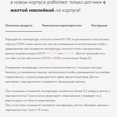
в новом корпусе работают только датчики
с
желтой наклейкой
на корпусе!
Описание продукта
Технические характеристики
Инструкция
Радиодатчик температуры теплоносителя МЛ-785 в оригинальном пластиковом
корпусе ZONT имеет выносной сенсор помещенный в металлическую колбу и
предназначен для измерения температуры теплоносителя и ретрансляции
данных на радиомодуль ZONT
МЛ-595
или
МЛ-590
. Датчик применяется в
составе систем автоматики ZONT и GSM сигнализаций Mega SX.
ПОМОЖЕМ ПОДОБРАТЬ
Измерение температуры теплоносителя выполняется с помощью сенсора
ОБОРУДОВАНИЕ ПОД ВАШ
Sensirion, установленного внутри металлической колбы, размещенной на шлейфе,
ОБЪЕКТ
подключенном к корпусу радиодатчика через герметичный ввод. Датчик
производит периодические измерения с фильтрацией данных.
Расскажите о вашей задаче - инженер подберет
варианты решения со стоимостью
При изменении показаний температуры на величину более 0,2 градуса, датчик с
периодичностью 1 раз в минуту формирует новые данные и передает их в
радиомодуль системы по радиоканалу.
При отсутствии изменений показаний температуры, датчик обновляет данные с
+7
периодичностью 1 раз в 10 минут.