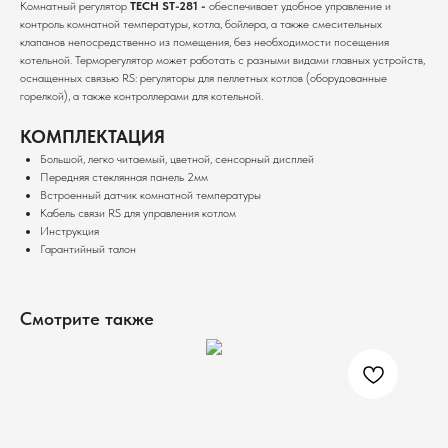
Комнатный регулятор
TECH ST-281 -
обеспечивает удобное управление и
контроль комнатной температуры, котла, бойлера, а также смесительных
клапанов непосредственно из помещения, без необходимости посещения
котельной. Терморегулятор может работать с разными видами главных устройств,
оснащенных связью RS: регуляторы для пеллетных котлов (оборудованные
горелкой), а также контроллерами для котельной.
КОМПЛЕКТАЦИЯ
Большой, легко читаемый, цветной, сенсорный дисплей
Передняя стеклянная панель 2мм
Встроенный датчик комнатной температуры
Кабель связи RS для управления котлом
Инструкция
Гарантийный талон
Смотрите также