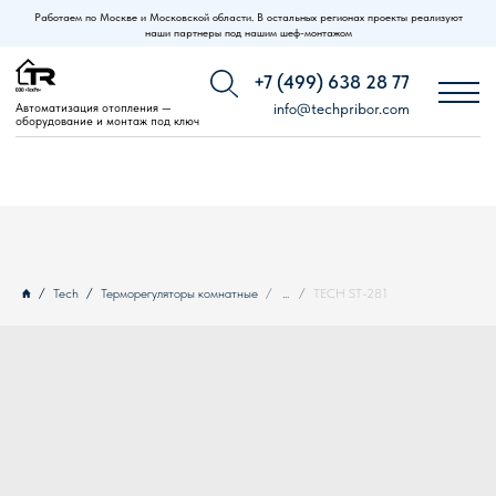
Работаем по Москве и Московской области. В остальных регионах проекты реализуют
наши партнеры под нашим шеф-монтажом
+7 (499) 638 28 77
Автоматизация отопления —
info@techpribor.com
оборудование и монтаж под ключ
Tech
Терморегуляторы комнатные
...
TECH ST-281