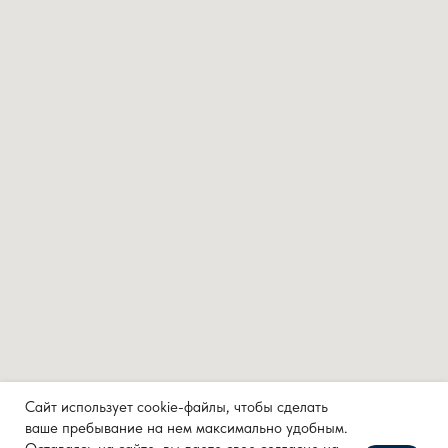
КАТАЛОГ
Каталог Zont
Каталог Tech
Каталог Sinum
ИНФОРМАЦИЯ
Zont
Sinum
Сайт использует cookie-файлы, чтобы сделать
Tech
ваше пребывание на нем максимально удобным.
Контакты