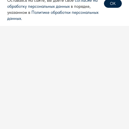
Оставаясь на сайте, вы даете свое
согласие на
ОК
обработку персональных данных
в порядке,
указанном в
Политике обработки персональных
КОНТАКТЫ
данных.
info@techpribor.com
+7 (499) 638 28 77
+7 (910) 711 04 00
Политика конфиденциальности
Согласие на обработку
персональных данных
Разработка сайта