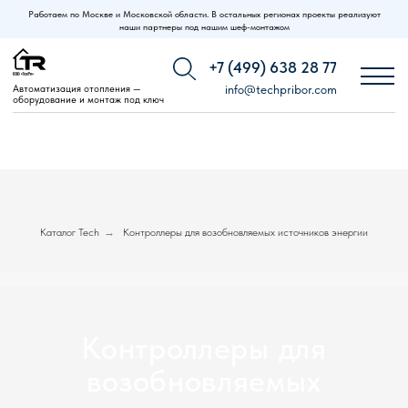
Работаем по Москве и Московской области. В остальных регионах проекты реализуют
наши партнеры под нашим шеф-монтажом
+7 (499) 638 28 77
Автоматизация отопления —
info@techpribor.com
оборудование и монтаж под ключ
Каталог Tech
→
Контроллеры для возобновляемых источников энергии
Контроллеры для
возобновляемых
источников энергии