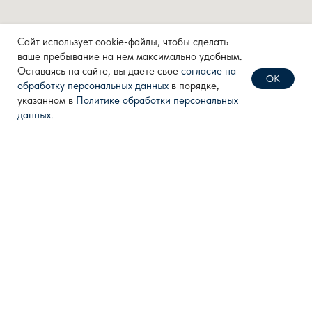
+7 (910) 711 04 00
Сайт использует cookie-файлы, чтобы сделать
ваше пребывание на нем максимально удобным.
Политика конфиденциальности
Оставаясь на сайте, вы даете свое
согласие на
ОК
обработку персональных данных
в порядке,
Согласие на обработку
персональных данных
указанном в
Политике обработки персональных
данных.
Разработка сайта