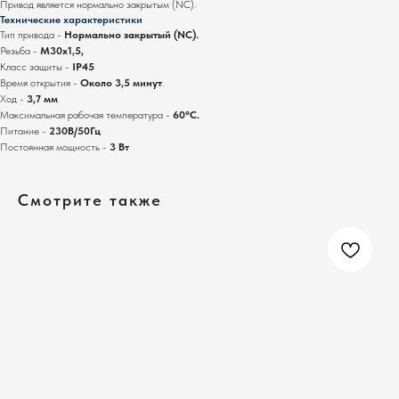
Привод является нормально закрытым (NC).
Технические характеристики
Тип привода -
Нормально закрытый
(NC).
Резьба -
М30х1,5,
Класс защиты -
IP45
Время открытия -
Около 3,5 минут
.
Ход -
3,7 мм
Максимальная рабочая температура -
60°С.
Питание -
230В/50Гц
Постоянная мощность -
3 Вт
Смотрите также
ПОМОЖЕМ ПОДОБРАТЬ
ОБОРУДОВАНИЕ ПОД ВАШ
ОБЪЕКТ