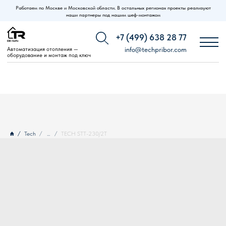
Работаем по Москве и Московской области. В остальных регионах проекты реализуют
наши партнеры под нашим шеф-монтажом
+7 (499) 638 28 77
Автоматизация отопления —
info@techpribor.com
оборудование и монтаж под ключ
Tech
...
TECH STT-230/2T