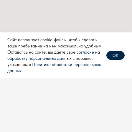
КОНТАКТЫ
info@techpribor.com
+7 (499) 638 28 77
Сайт использует cookie-файлы, чтобы сделать
+7 (910) 711 04 00
ваше пребывание на нем максимально удобным.
Оставаясь на сайте, вы даете свое
согласие на
ОК
обработку персональных данных
в порядке,
Политика конфиденциальности
указанном в
Политике обработки персональных
Согласие на обработку
данных.
персональных данных
Разработка сайта