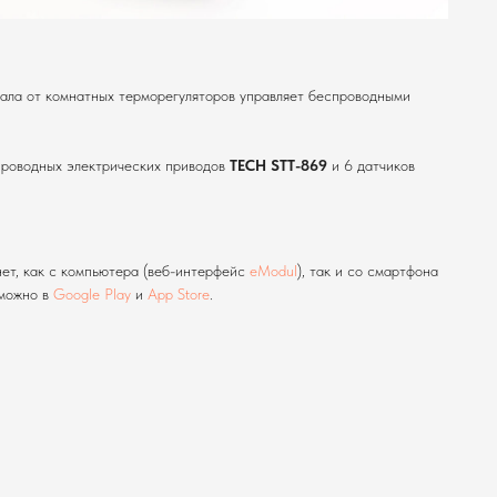
нала от комнатных терморегуляторов управляет беспроводными
.
проводных электрических приводов
TECH STT-869
и 6 датчиков
ет, как с компьютера (веб-интерфейс
eModul
), так и со смартфона
 можно в
Google Play
и
App Store
.