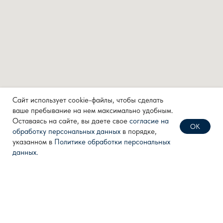
КОНТАКТЫ
info@techpribor.com
+7 (499) 638 28 77
+7 (910) 711 04 00
Политика конфиденциальности
Сайт использует cookie-файлы, чтобы сделать
Согласие на обработку
ваше пребывание на нем максимально удобным.
персональных данных
Оставаясь на сайте, вы даете свое
согласие на
ОК
Разработка сайта
обработку персональных данных
в порядке,
указанном в
Политике обработки персональных
данных.