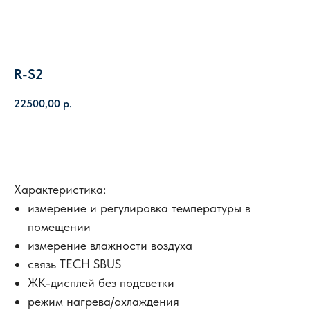
R-S2
22500,00
р.
Купить
Характеристика:
измерение и регулировка температуры в
помещении
измерение влажности воздуха
ПОМОЖЕМ ПОДОБРАТЬ
связь TECH SBUS
ОБОРУДОВАНИЕ ПОД ВАШ
ЖК-дисплей без подсветки
ОБЪЕКТ
режим нагрева/охлаждения
Расскажите о вашей задаче - инженер подберет