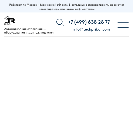
Работаем по Москве и Московской области. В остальных регионах проекты реализуют
наши партнеры под нашим шеф-монтажом
+7 (499) 638 28 77
Автоматизация отопления —
info@techpribor.com
оборудование и монтаж под ключ