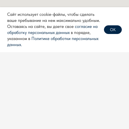
+7 (499) 638 28 77
+7 (910) 711 04 00
Сайт использует cookie-файлы, чтобы сделать
ваше пребывание на нем максимально удобным.
Оставаясь на сайте, вы даете свое
согласие на
ОК
обработку персональных данных
в порядке,
Политика конфиденциальности
указанном в
Политике обработки персональных
Согласие на обработку
данных.
персональных данных
Разработка сайта