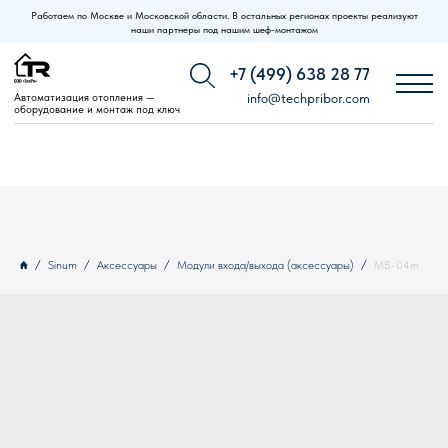
Работаем по Москве и Московской области. В остальных регионах проекты реализуют
наши партнеры под нашим шеф-монтажом
+7 (499) 638 28 77
Автоматизация отопления —
info@techpribor.com
оборудование и монтаж под ключ
Sinum
Аксессуары
Модули входа/выхода (аксессуары)
MB-04m