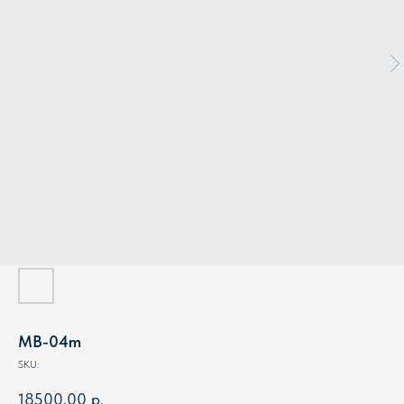
MB-04m
SKU:
18500,00
р.