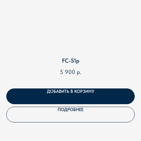
+7
Я подтверждаю ознакомление и даю
Согласие на
обработку
моих персональных данных в порядке и на
условиях, указанных в
Политике обработки
FC-S1p
персональных данных
5 900
р.
ОТПРАВИТЬ
Ответим в течении 15 минут. Если заявка поступила
ДОБАВИТЬ В КОРЗИНУ
после 21.00 - в 9.00 следующего дня.
Напишите нам прямо сейчас:
ПОДРОБНЕЕ