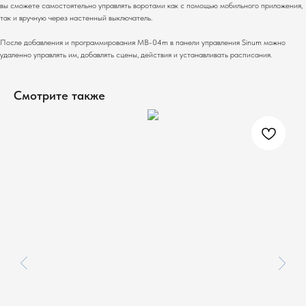
вы сможете самостоятельно управлять воротами как с помощью мобильного приложения,
так и вручную через настенный выключатель.
После добавления и программирования MB-04m в панели управления Sinum можно
удаленно управлять им, добавлять сцены, действия и устанавливать расписания.
Смотрите также
ПОМОЖЕМ ПОДОБРАТЬ
ОБОРУДОВАНИЕ ПОД ВАШ
ОБЪЕКТ
Расскажите о вашей задаче - инженер подберет
варианты решения со стоимостью