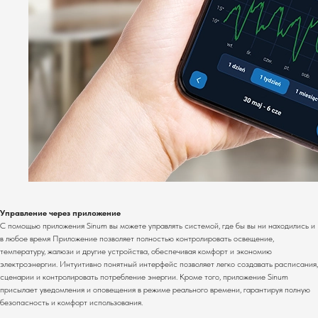
Управление через приложение
С помощью приложения Sinum вы можете управлять системой, где бы вы ни находились и
в любое время Приложение позволяет полностью контролировать освещение,
температуру, жалюзи и другие устройства, обеспечивая комфорт и экономию
электроэнергии. Интуитивно понятный интерфейс позволяет легко создавать расписания,
сценарии и контролировать потребление энергии. Кроме того, приложение Sinum
присылает уведомления и оповещения в режиме реального времени, гарантируя полную
безопасность и комфорт использования.