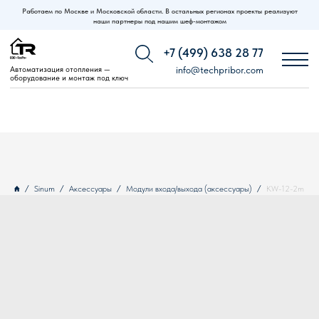
Работаем по Москве и Московской области. В остальных регионах проекты реализуют
наши партнеры под нашим шеф-монтажом
+7 (499) 638 28 77
Автоматизация отопления —
info@techpribor.com
оборудование и монтаж под ключ
Sinum
Аксессуары
Модули входа/выхода (аксессуары)
KW-12-2m