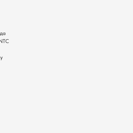
ода
 NTC
ку