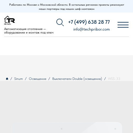
Работаем по Москве и Московской области. В остальных регионах проекты реализуют
наши партнеры под нашим шеф-монтажом
+7 (499) 638 28 77
Автоматизация отопления —
info@techpribor.com
оборудование и монтаж под ключ
Sinum
Освещение
Выключатели Double (освещение)
WSS-33