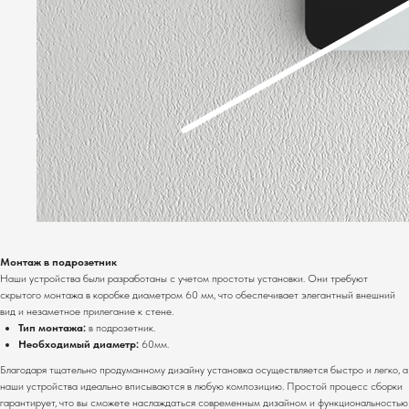
Монтаж в подрозетник
Наши устройства были разработаны с учетом простоты установки. Они требуют
скрытого монтажа в коробке диаметром 60 мм, что обеспечивает элегантный внешний
вид и незаметное прилегание к стене.
Тип монтажа:
в подрозетник.
Необходимый диаметр:
60мм.
Благодаря тщательно продуманному дизайну установка осуществляется быстро и легко, а
наши устройства идеально вписываются в любую композицию. Простой процесс сборки
гарантирует, что вы сможете наслаждаться современным дизайном и функциональностью