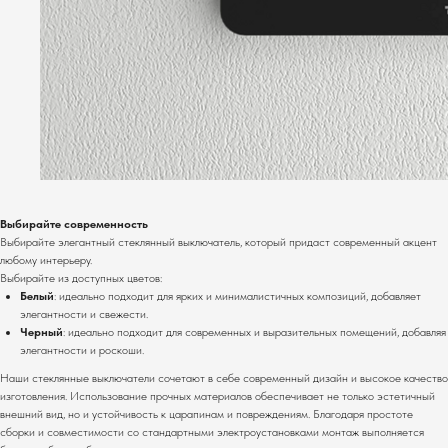
Выбирайте современность
Выбирайте элегантный стеклянный выключатель, который придаст современный акцент
любому интерьеру.
Выбирайте из доступных цветов:
Белый
: идеально подходит для ярких и минималистичных композиций, добавляет
элегантности и свежести.
Черный
: идеально подходит для современных и выразительных помещений, добавляя
элегантности и роскоши.
Наши стеклянные выключатели сочетают в себе современный дизайн и высокое качество
изготовления. Использование прочных материалов обеспечивает не только эстетичный
внешний вид, но и устойчивость к царапинам и повреждениям. Благодаря простоте
сборки и совместимости со стандартными электроустановками монтаж выполняется