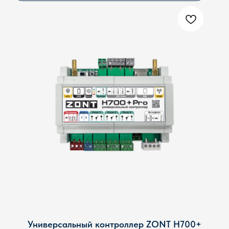
+7
Я подтверждаю ознакомление и даю
Согласие на
обработку
моих персональных данных в порядке и на
условиях, указанных в
Политике обработки
персональных данных
ОТПРАВИТЬ
Ответим в течении 15 минут. Если заявка поступила
после 21.00 - в 9.00 следующего дня.
Напишите нам прямо сейчас:
Универсальный контроллер ZONT H700+