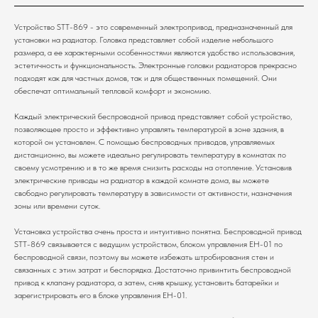
Устройство STT-869 - это современный электропривод, предназначенный для
установки на радиатор. Головка представляет собой изделие небольшого
размера, а ее характерными особенностями являются удобство использования,
эстетичность и функциональность. Электронные головки радиаторов прекрасно
подходят как для частных домов, так и для общественных помещений. Они
обеспечат оптимальный тепловой комфорт и экономию.
Каждый электрический беспроводной привод представляет собой устройство,
позволяющее просто и эффективно управлять температурой в зоне здания, в
которой он установлен. С помощью беспроводных приводов, управляемых
дистанционно, вы можете идеально регулировать температуру в комнатах по
своему усмотрению и в то же время снизить расходы на отопление. Установив
электрические приводы на радиатор в каждой комнате дома, вы можете
свободно регулировать температуру в зависимости от активности, назначения
зоны или времени суток.
Установка устройства очень проста и интуитивно понятна. Беспроводной привод
STT-869 связывается с ведущим устройством, блоком управления EH-01 по
беспроводной связи, поэтому вы можете избежать штробирования стен и
связанных с этим затрат и беспорядка. Достаточно привинтить беспроводной
привод к клапану радиатора, а затем, сняв крышку, установить батарейки и
зарегистрировать его в блоке управления EH-01.