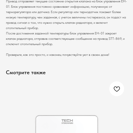
Привод отправляет текущее состояние открытия клапана на блок управления EH-
01. Блок управления постоянно сравнивает информацию, полученную от
терморегулятора или датчика. Если регулятор или термодатчик покажет более
низкую температуру, чем заданная, с учетом величины гистерезиса, он подаст на
привод сигнал о том, что нужно открыть клапан радиатора, и включит
отопительный прибор.
После достижения заданной температуры блок управления EH-01 закроет
клапан радиатора, отправив соответствующее сообщение на привод STT-869, и
отключит отопительный прибор.
Проверьте, как это просто, и наконец почувствуйте уют в своем доме!
Смотрите также
ПОМОЖЕМ ПОДОБРАТЬ
ОБОРУДОВАНИЕ ПОД ВАШ
ОБЪЕКТ
Расскажите о вашей задаче - инженер подберет
варианты решения со стоимостью
+7