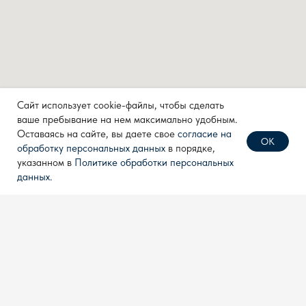
Tech
Контакты
КОНТАКТЫ
info@techpribor.com
Сайт использует cookie-файлы, чтобы сделать
+7 (499) 638 28 77
ваше пребывание на нем максимально удобным.
+7 (910) 711 04 00
Оставаясь на сайте, вы даете свое
согласие на
ОК
обработку персональных данных
в порядке,
указанном в
Политике обработки персональных
данных.
Политика конфиденциальности
Согласие на обработку
персональных данных
Разработка сайта