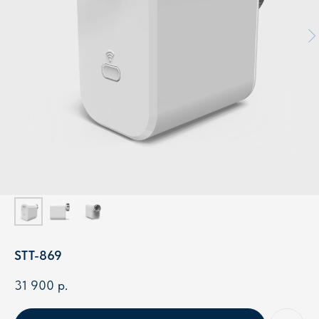
STT-869
31 900
р.